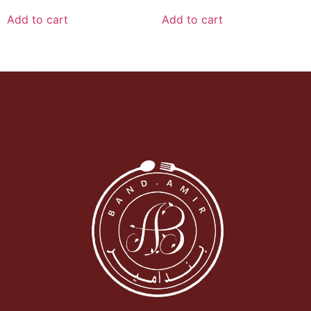
out
out
of
of
Add to cart
Add to cart
5
5