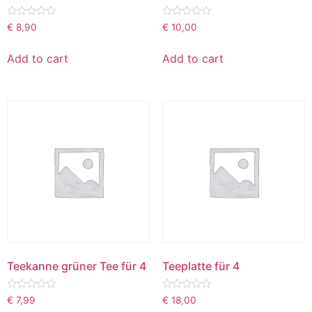
Rated
Rated
€
8,90
€
10,00
0
0
out
out
of
of
Add to cart
Add to cart
5
5
Teekanne grüner Tee für 4
Teeplatte für 4
Rated
Rated
€
7,99
€
18,00
0
0